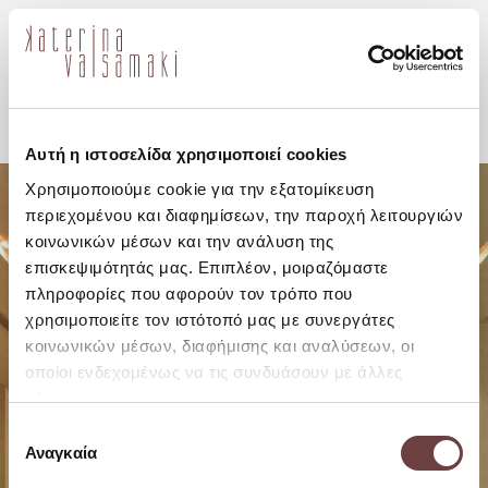
en
Αυτή η ιστοσελίδα χρησιμοποιεί cookies
Χρησιμοποιούμε cookie για την εξατομίκευση
περιεχομένου και διαφημίσεων, την παροχή λειτουργιών
κοινωνικών μέσων και την ανάλυση της
επισκεψιμότητάς μας. Επιπλέον, μοιραζόμαστε
πληροφορίες που αφορούν τον τρόπο που
χρησιμοποιείτε τον ιστότοπό μας με συνεργάτες
κοινωνικών μέσων, διαφήμισης και αναλύσεων, οι
οποίοι ενδεχομένως να τις συνδυάσουν με άλλες
πληροφορίες που τους έχετε παραχωρήσει ή τις οποίες
έχουν συλλέξει σε σχέση με την από μέρους σας χρήση
Επιλογή
των υπηρεσιών τους.
Αναγκαία
συγκατάθεσης